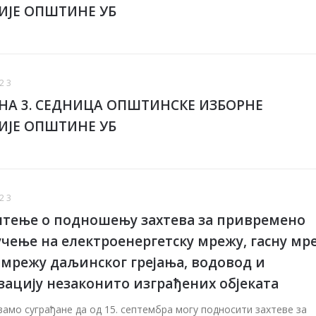
ИЈЕ ОПШТИНЕ УБ
23
А 3. СЕДНИЦА ОПШТИНСКЕ ИЗБОРНЕ
ИЈЕ ОПШТИНЕ УБ
23
тење о подношењу захтева за привремено
чење на електроенергетску мрежу, гасну мр
 мрежу даљинског грејања, водовод и
зацију незаконито изграђених објеката
мо суграђане да од 15. септембра могу подносити захтеве за