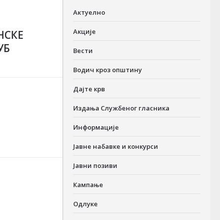
Актуелно
Акције
НСКЕ
УБ
Вести
Водич кроз општину
Дајте крв
Издања Службеног гласника
Информације
Јавне набавке и конкурси
Јавни позиви
Кампање
Одлуке