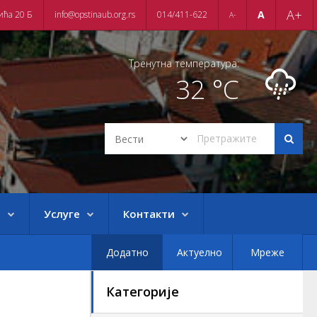
A+
A
ића 20 Б
info@opstinaub.org.rs
014/411-622
A-
Тренутна температура:
32 °C
е
Услуге
Контакти
Додатно
Актуелно
Мреже
Категорије