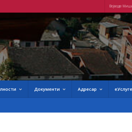
Војводе Миш
елности
Документи
Адресар
еУслуг