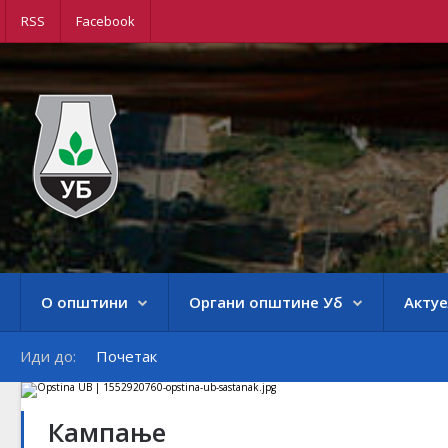
RSS
Facebook
О општини
Органи општине Уб
Акту
Иди до:
Почетак
Кампање