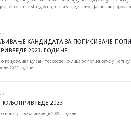
pispoljoprivrede.stat.gov.rs), као и у средствима јавног информис
23
ВЉИВАЊЕ КАНДИДАТА ЗА ПОПИСИВАЧЕ-ПОП
ИВРЕДЕ 2023. ГОДИНЕ
 о пријављивању заинтересованих лица за пописиваче у Попису
еде 2023.године.
23
 ПОЉОПРИВРЕДЕ 2023
 о попису пољопривреде 2023. године