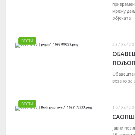
привремено
мрежу даљи
објеката.
ВЕСТИ
23/08/20
ОБАВЕ
ПОЉОПР
Обавештењ
везано за 
ВЕСТИ
16/08/20
САОПШТ
Јавни пози
15. августа