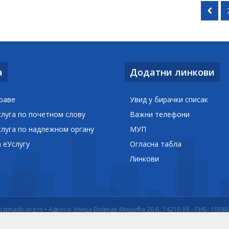
а
Додатни линкови
раве
Увид у бирачки списак
слуга по почетном слову
Важни телефони
слуга по надлежном органу
МУП
а еУслугу
Огласна табла
Линкови
pstinaub.org.rs • Адреса: Улица Војводе Мишића 20 Б, 14210 Уб - ПИБ: 1058
Creative Brackets
ReadyCMS
Powered by:
•