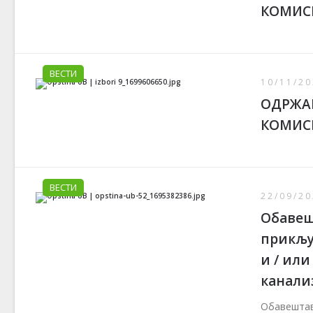
КОМИС
ВЕСТИ
10/11/20
ОДРЖАН
КОМИС
ВЕСТИ
22/09/20
Обавеш
прикљу
и / или
канали
Обавештава