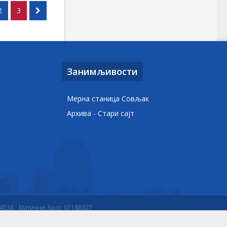
2
3
Занимљивости
Мерна станица Совљак
Архива - Стари сајт
84538 - Матични број: 07188927