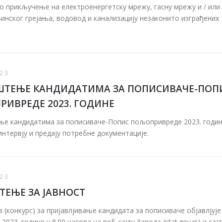
 прикључење на електроенергетску мрежу, гасну мрежу и / или
нског грејања, водовод и канализацију незаконито изграђених
23
ШТЕЊЕ КАНДИДАТИМА ЗА ПОПИСИВАЧЕ-ПОП
ИВРЕДЕ 2023. ГОДИНЕ
е кандидатима за пописиваче-Попис пољопривреде 2023. годин
интервју и предају потребне документације.
23
ЕЊЕ ЗА ЈАВНОСТ
в (конкурс) за пријавлјивање кандидата за пописиваче објавлјује
 2023. године у 8.00 часова на веб-сајту Завода (stat.gov.rs) и сајт