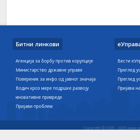
Битни линкови
еУправ
Агенција за борбу против корупције
Вести еУп
Министарство државне управе
Преглед у
Повереник за инфо од јавног значаја
Преглед у
Водич кроз мере подршке развоју
Пријава н
иновативне привреде
Пријави проблем
Copyright © 2005 - 2026 www.o