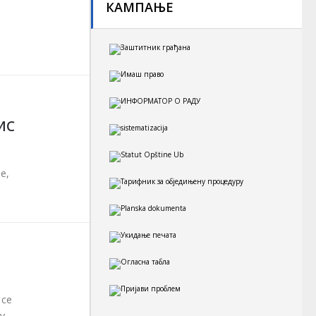
КАМПАЊЕ
ИС
е,
 се
у