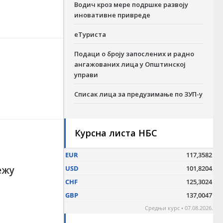
Водич кроз мере подршке развоју
иновативне привреде
еТуриста
Подаци о броју запослених и радно
ангажованих лица у Општинској
управи
Списак лица за предузимање по ЗУП-у
Курсна листа НБС
ежу