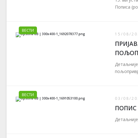
Пописа (po
ВЕСТИ
15/08/20
ПРИЈА
ПОЉОПР
Детаљније
пољопривр
ВЕСТИ
03/08/20
ПОПИС
Детаљније