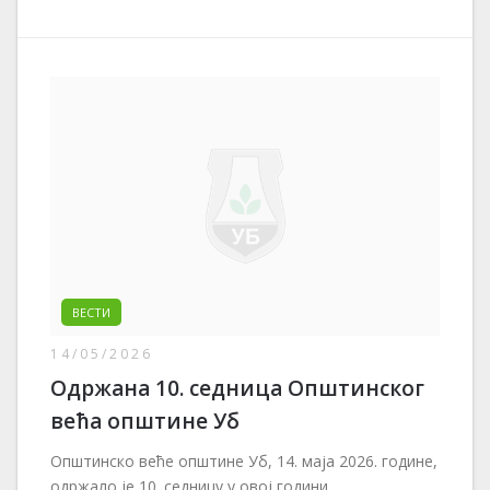
ВЕСТИ
14/05/2026
Одржана 10. седница Општинског
већа општине Уб
Општинско веће општине Уб, 14. маја 2026. године,
одржало је 10. седницу у овој години.