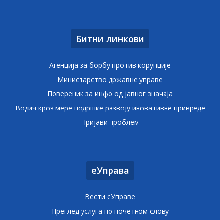
Битни линкови
Агенција за борбу против корупције
Министарство државне управе
Повереник за инфо од јавног значаја
Водич кроз мере подршке развоју иновативне привреде
Пријави проблем
еУправа
Вести еУправе
Преглед услуга по почетном слову