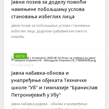
Јавни позив за доделу помоћи
намењене побољшању услова
становања избеглих лица
Јавни позив за побољшање услова становања
избеглих лица, доделом грађевинских пакета
помоћи.
ВЕСТИ
17/10/2025
Јавна набавка-обнова и
унапређење објеката Техничке
школе "Уб" и гимназије "Бранислав
Петронијевић у Убу"
Јавна набавка радова - обнова и унапређење