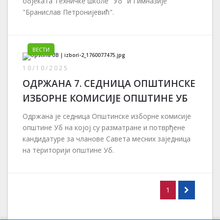
објеката Техничке школе "Уб" и Гимназије
"Бранислав Петронијевић".
ВЕСТИ
10/10/2025
ОДРЖАНА 7. СЕДНИЦА ОПШТИНСКЕ
ИЗБОРНЕ КОМИСИЈЕ ОПШТИНЕ УБ
Одржана је седница Општинске изборне комисије
општине Уб на којој су разматране и потврђене
кандидатуре за чланове Савета месних заједница
на територији општине Уб.
1