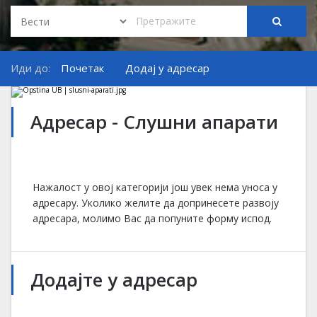
Иди до:
Почетак
Додај у адресар
Адресар - Слушни апарати
Нажалост у овој категорији још увек нема уноса у
адресару. Уколико желите да допринесете развоју
адресара, молимо Вас да попуните форму испод.
Додајте у адресар