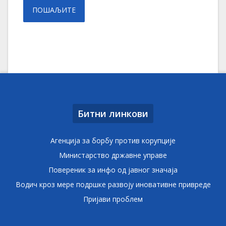
Битни линкови
Агенција за борбу против корупције
Министарство државне управе
Повереник за инфо од јавног значаја
Водич кроз мере подршке развоју иновативне привреде
Пријави проблем