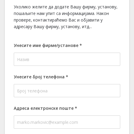
Уколико желите да додате Вашу фирму, установу,
пошаљите нам упит са информацијама. Након
провере, контактираћемо Вас и објавити у
адресару Вашу фирму, установу, итд...
Унесите име фирме/установе
*
Унесите број телефона
*
Адреса електронске поште
*