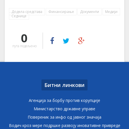
Додела средстава
Финансирање
Документи
Медији
Седнице
0
пута подељено
Битни линкови
Агенција за борбу против корупције
Министарство државне управе
Повереник за инфо од јавног значаја
Водич кроз мере подршке развоју иновативне привреде