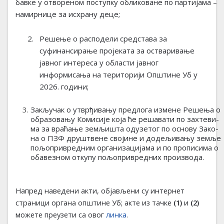
бав­ке
у отвореном поступку обликоване по партијама –
намирнице
за исхрану деце;
2.
Решење
о расподели средстава за
суфинансирање пројеката за остваривање
јавног интереса у области јавног
информисања на територији Општине Уб у
2026. години;
Закључак о утврђивању предлога
из­ме­не Ре­ше­ња о
обра­зо­ва­њу Ко­ми­си­је ко­ја ће ре­ша­ва­ти по зах­те­ви­
ма за вра­ћа­ње зе­мљи­шта од­у­зе­тог по осно­ву За­ко­
на о ПЗФ дру­штве­не сво­ји­не и до­де­љи­ва­њу зе­мље
по­љо­при­вред­ним ор­га­ни­за­ци­ја­ма и по про­пи­си­ма о
оба­ве­зном от­ку­пу по­љо­при­вред­них про­из­во­да
.
Напред наведени акти, објављени су интернет
страници органа општине Уб; акте из тачке
(1)
и
(2)
можете преузети са овог
линка
.