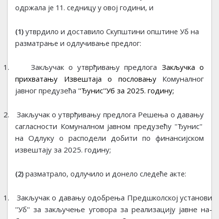
одржала је 11. седницу у овој години, и
(1)
утврдило и доставило Скупштини општине Уб на
разматрање и одлучивање предлог:
1.
За­кљу­чак о утвр­ђи­ва­њу предлога
Закључка о
прихватању Извештаја о пословању
Комуналног
јавног предузећа
''Ђунис''Уб за 2025. годину;
2.
Закључак о утврђивању предлога Решења о да
­ва­њу
са
­гла­сно­сти
Комуналном јав
ном пред
­у­зе­ћу
''Ђунис''
на
Одлук
у
о расподели добити
по финансијском
извештају
за 2025. годину;
(2)
разматрало, одлучило и донело следеће акте:
1.
Закључак о да­ва­њу одо­бре­ња
Предшколској установи
''Уб''
за за­кључе­ње уго­во­ра за ре­а­ли­за­ци­ју јав­не на­