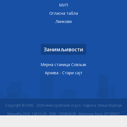
МУП
Огласна табла
Линкови
Занимљивости
Мерна станица Совљак
Архива - Стари сајт
Copyright © 2005 - 2026 www.opstinaub.org.rs • Адреса: Улица Војводе
Мишића 20 Б, 14210 Уб - ПИБ: 105884538 - Матични број: 07188927
Izrada internet prodavnice
ReadyCMS
Powered by:
•