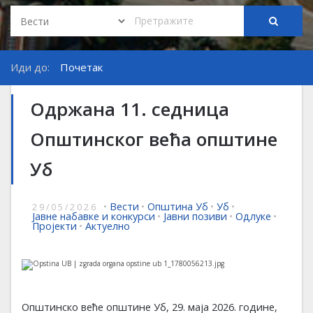
Иди до:
Почетак
Одржана 11. седница
Општинског већа општине
Уб
•
Вести
•
Општина Уб
•
Уб
•
29/05/2026
Јавне набавке и конкурси
•
Јавни позиви
•
Одлуке
•
Пројекти
•
Актуелно
Општинско веће општине Уб, 29. маја 2026. године,