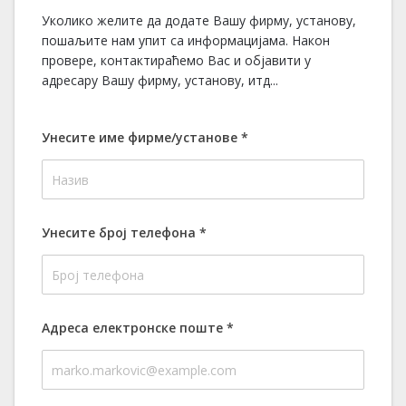
Уколико желите да додате Вашу фирму, установу,
пошаљите нам упит са информацијама. Након
провере, контактираћемо Вас и објавити у
адресару Вашу фирму, установу, итд...
Унесите име фирме/установе
*
Унесите број телефона
*
Адреса електронске поште
*