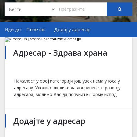
Иди до:
Почетак
Додај у адресар
Адресар - Здрава храна
Нажалост у овој категорији још увек нема уноса у
адресару. Уколико желите да допринесете развоју
адресара, молимо Вас да попуните форму испод.
Додајте у адресар