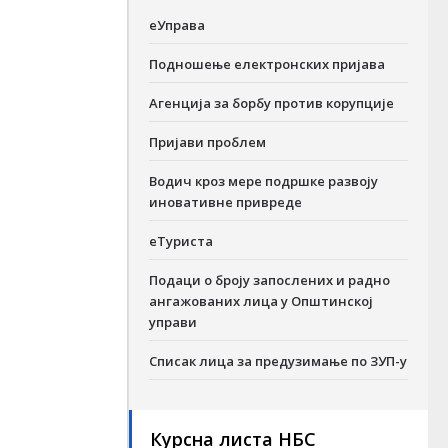
еУправа
Подношење електронских пријава
Агенција за борбу против корупције
Пријави проблем
Водич кроз мере подршке развоју
иновативне привреде
еТуриста
Подаци о броју запослених и радно
ангажованих лица у Општинској
управи
Списак лица за предузимање по ЗУП-у
Курсна листа НБС