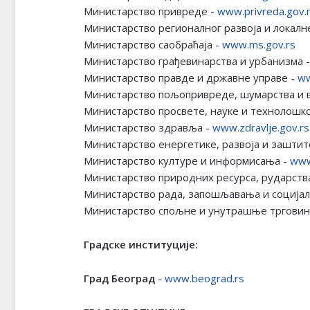
Министарство привреде -
www.privreda.gov.
Министарство регионалног развоја и локалн
Министарство саобраћаја -
www.ms.gov.rs
Министарство грађевинарства и урбанизма 
Министарство правде и државне управе -
ww
Министарство пољопривреде, шумарства и 
Министарство просвете, науке и технолошко
Министарство здравља -
www.zdravlje.gov.rs
Министарство енергетике, развоја и зашти
Министарство културе и информисања -
www
Министарство природних ресурса, рударств
Министарство рада, запошљавања и социјал
Министарство спољне и унутрашње трговин
Градске институције:
Град Београд
-
www.beograd.rs