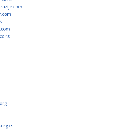
razije.com
r.com
s
.com
co.rs
org
org.rs