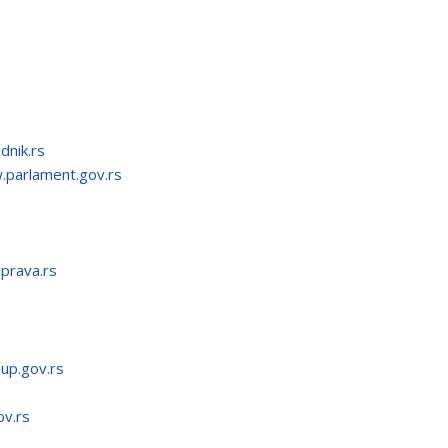
nik.rs
parlament.gov.rs
prava.rs
p.gov.rs
v.rs