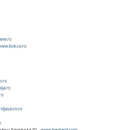
ane.rs
ww.bvk.co.rs
o.rs
ja.rs
rs
djava.co.rs
s
адњу Београда ЈП -
www.beoland.com