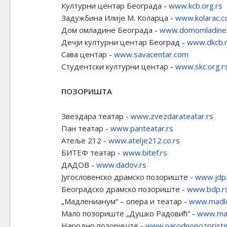
Културни центар Београда -
www.kcb.org.rs
Задужбина Илије М. Коларца -
www.kolarac.co
Дом омладине Београда -
www.domomladine
Дечји културни центар Београд -
www.dkcb.
Сава центар -
www.savacentar.com
Студентски културни центар -
www.skc.org.r
ПОЗОРИШТА
Звездара театар -
www.zvezdarateatar.rs
Пан театар -
www.panteatar.rs
Атеље 212 -
www.atelje212.co.rs
БИТЕФ театар -
www.bitef.rs
ДАДОВ -
www.dadov.rs
Југословенско драмско позориште -
www.jdp.
Београдско драмско позориште -
www.bdp.r
„Мадленианум“ – опера и театар -
www.madle
Мало позориште „Душко Радовић“ -
www.mal
Народно позориште -
www.narodnopozoriste.