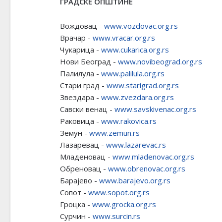
ГРАДСКЕ ОПШТИНЕ
Вождовац -
www.vozdovac.org.rs
Врачар -
www.vracar.org.rs
Чукарица -
www.cukarica.org.rs
Нови Београд -
www.novibeograd.org.rs
Палилула -
www.palilula.org.rs
Стари град -
www.starigrad.org.rs
Звездара -
www.zvezdara.org.rs
Савски венац -
www.savskivenac.org.rs
Раковица -
www.rakovica.rs
Земун -
www.zemun.rs
Лазаревац -
www.lazarevac.rs
Младеновац -
www.mladenovac.org.rs
Обреновац -
www.obrenovac.org.rs
Барајево -
www.barajevo.org.rs
Сопот -
www.sopot.org.rs
Гроцка -
www.grocka.org.rs
Сурчин -
www.surcin.rs