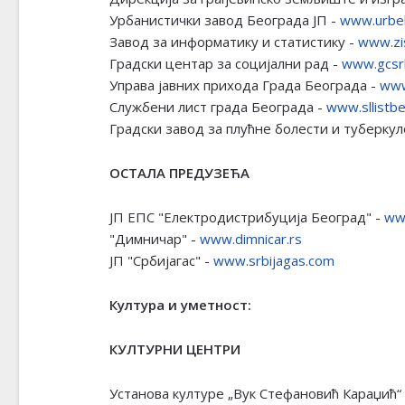
Урбанистички завод Београда ЈП -
www.urbe
Завод за информатику и статистику -
www.zis
Градски центар за социјални рад -
www.gcsr
Управа јавних прихода Града Београда -
www
Службени лист града Београда -
www.sllistb
Градски завод за плућне болести и туберкул
ОСТАЛА ПРЕДУЗЕЋА
ЈП ЕПС "Електродистрибуција Београд" -
ww
"Димничар" -
www.dimnicar.rs
ЈП "Србијагас" -
www.srbijagas.com
Култура и уметност:
КУЛТУРНИ ЦЕНТРИ
Установа културе „Вук Стефановић Караџић“