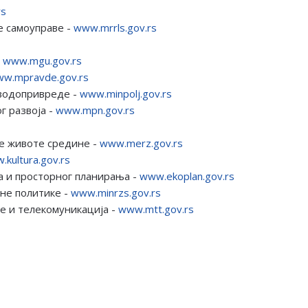
rs
е самоуправе -
www.mrrls.gov.rs
-
www.mgu.gov.rs
w.mpravde.gov.rs
водопривреде -
www.minpolj.gov.rs
г развоја -
www.mpn.gov.rs
те животе средине -
www.merz.gov.rs
.kultura.gov.rs
а и просторног планирања -
www.ekoplan.gov.rs
не политике -
www.minrzs.gov.rs
е и телекомуникација -
www.mtt.gov.rs