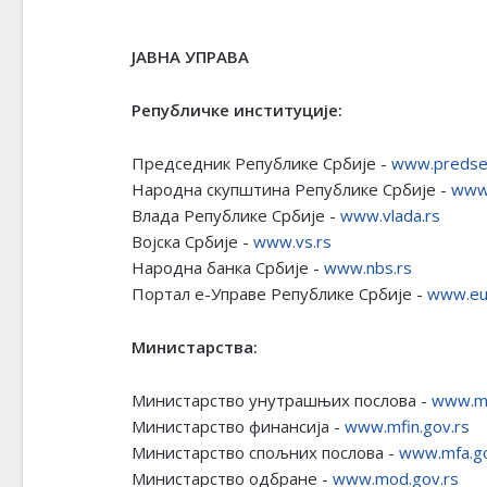
ЈАВНА УПРАВА
Републичке институције:
Председник Републике Србије -
www.predsed
Народна скупштина Републике Србије -
www.
Влада Републике Србије -
www.vlada.rs
Војска Србије -
www.vs.rs
Народна банка Србије -
www.nbs.rs
Портал е-Управе Републике Србије -
www.eu
Министарства:
Министарство унутрашњих послова -
www.mu
Министарство финансија -
www.mfin.gov.rs
Министарство спољних послова -
www.mfa.go
Министарство одбране -
www.mod.gov.rs