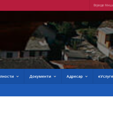
Војводе Миш
елности
Документи
Адресар
еУслуг