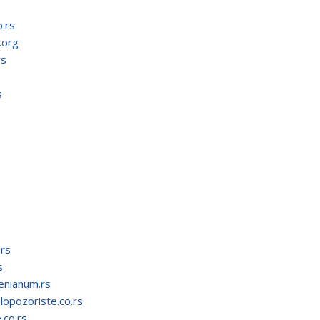
.rs
.org
rs
s
rs
s
nianum.rs
opozoriste.co.rs
co.rs