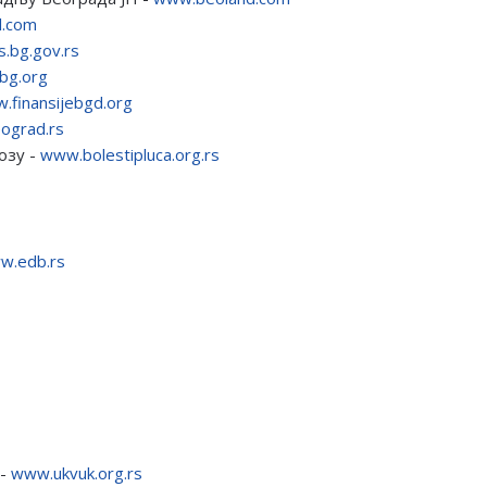
l.com
.bg.gov.rs
bg.org
.finansijebgd.org
eograd.rs
озу -
www.bolestipluca.org.rs
w.edb.rs
 -
www.ukvuk.org.rs