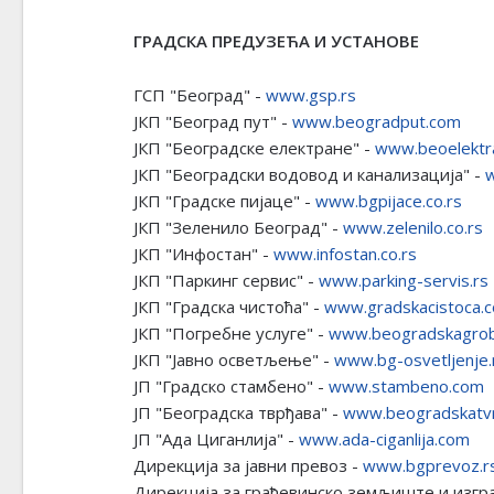
ГРАДСКА ПРЕДУЗЕЋА И УСТАНОВЕ
ГСП "Београд" -
www.gsp.rs
ЈКП "Београд пут" -
www.beogradput.com
ЈКП "Београдске електране" -
www.beoelektr
ЈКП "Београдски водовод и канализација" -
w
ЈКП "Градске пијаце" -
www.bgpijace.co.rs
ЈКП "Зеленило Београд" -
www.zelenilo.co.rs
ЈКП "Инфостан" -
www.infostan.co.rs
ЈКП "Паркинг сервис" -
www.parking-servis.rs
ЈКП "Градска чистоћа" -
www.gradskacistoca.c
ЈКП "Погребне услуге" -
www.beogradskagrobl
ЈКП "Јавно осветљење" -
www.bg-osvetljenje.
ЈП "Градско стамбено" -
www.stambeno.com
ЈП "Београдска тврђава" -
www.beogradskatvr
ЈП "Ада Циганлија" -
www.ada-ciganlija.com
Дирекција за јавни превоз -
www.bgprevoz.r
Дирекција за грађевинско земљиште и изгр