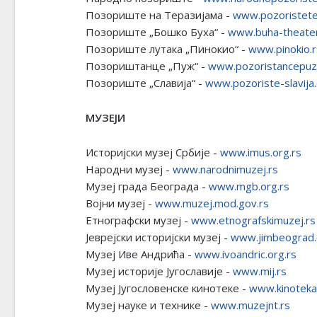
Позориште на Теразијама -
www.pozoristete
Позориште „Бошко Буха“ -
www.buha-theate
Позориште лутака „Пинокио“ -
www.pinokio.r
Позориштанце „Пуж“ -
www.pozoristancepuz
Позориште „Славија“ -
www.pozoriste-slavija.
МУЗЕЈИ
Историјски музеј Србије -
www.imus.org.rs
Народни музеј -
www.narodnimuzej.rs
Музеј града Београда -
www.mgb.org.rs
Војни музеј -
www.muzej.mod.gov.rs
Етнографски музеј -
www.etnografskimuzej.rs
Јеврејски историјски музеј -
www.jimbeograd.
Музеј Иве Андрића -
www.ivoandric.org.rs
Музеј историје Југославије -
www.mij.rs
Музеј Југословенске кинотеке -
www.kinoteka.
Музеј науке и технике -
www.muzejnt.rs