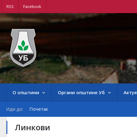
RSS
Facebook
О општини
Органи општине Уб
Акту
Иди до:
Почетак
Линкови