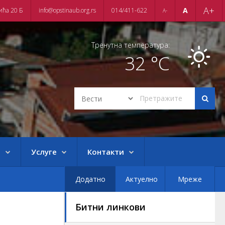
A+
A
ића 20 Б
info@opstinaub.org.rs
014/411-622
A-
Тренутна температура:
32 °C
е
Услуге
Контакти
Додатно
Актуелно
Мреже
Битни линкови