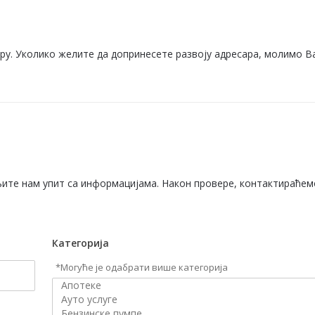
ару. Уколико желите да допринесете развоју адресара, молимо В
ите нам упит са информацијама. Након провере, контактираћем
Категорија
*Могуће је одабрати више категорија