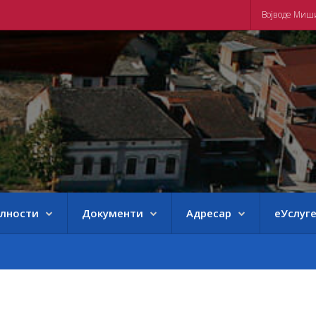
Војводе Миш
елности
Документи
Адресар
еУслуг