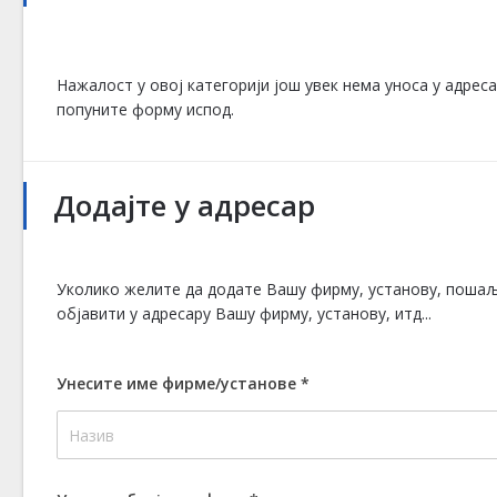
Нажалост у овој категорији још увек нема уноса у адрес
попуните форму испод.
Додајте у адресар
Уколико желите да додате Вашу фирму, установу, пошаљ
објавити у адресару Вашу фирму, установу, итд...
Унесите име фирме/установе
*