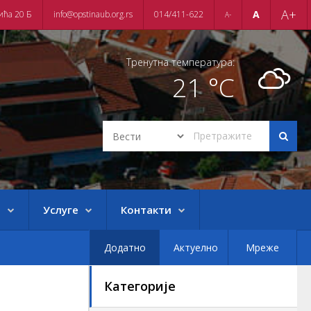
A+
A
ића 20 Б
info@opstinaub.org.rs
014/411-622
A-
Тренутна температура:
21 °C
е
Услуге
Контакти
Додатно
Актуелно
Мреже
Категорије