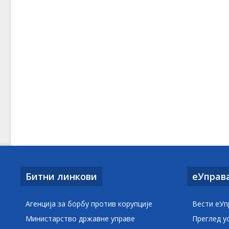
Битни линкови
еУправ
Агенција за борбу против корупције
Вести еУп
Министарство државне управе
Преглед у