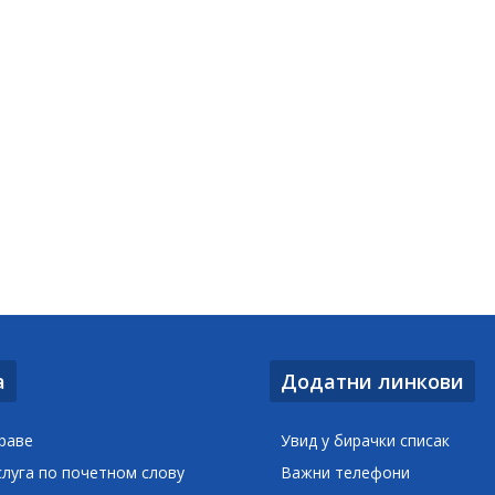
а
Додатни линкови
раве
Увид у бирачки списак
слуга по почетном слову
Важни телефони