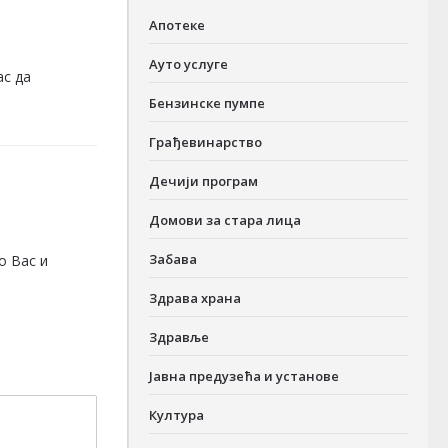
Апотеке
Ауто услуге
ас да
Бензинске пумпе
Грађевинарство
Дечији програм
Домови за стара лица
Забава
о Вас и
Здрава храна
Здравље
Јавна предузећа и установе
Култура