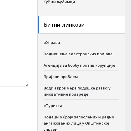
Кућни љубимци
Битни линкови
еУправа
Подношење електронских пријава
Агенција за борбу против корупције
Пријави проблем
Водич кроз мере подршке развоју
иновативне привреде
еТуриста
Подаци о броју запослених и радно
ангажованих лица у Општинској
управи