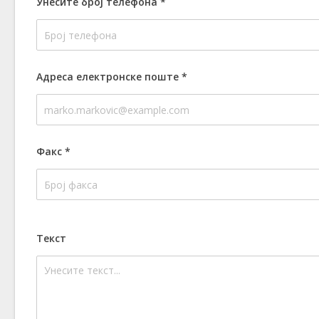
Унесите број телефона
*
Адреса електронске поште
*
Факс
*
Текст