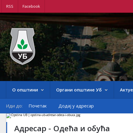
RSS
Facebook
О општини
Органи општине Уб
Акту
Иди до:
Почетак
Додај у адресар
Адресар - Одећа и обућа