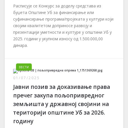
Расписује се Конкурс за доделу средстава из
буџета Општине Уб за финансирање или
суфинансирање програма/пројеката у култури који
својим квалитетом доприносе развоју и
презентацији уметности и културе у општини Уб у
2025. години у укупном износу од 1.500.000,00
динара.
ВЕСТИ
01/07/2025
Јавни позив за доказивање права
пречег закупа пољопривредног
земљишта у државној својини на
територији општине Уб за 2026.
годину