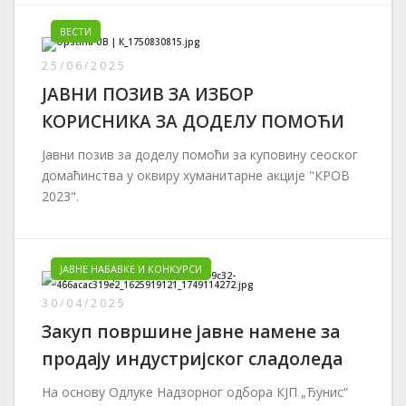
ВЕСТИ
25/06/2025
ЈАВНИ ПОЗИВ ЗА ИЗБОР
КОРИСНИКА ЗА ДОДЕЛУ ПОМОЋИ
Јавни позив за доделу помоћи за куповину сеоског
домаћинства у оквиру хуманитарне акције "КРОВ
2023".
ЈАВНЕ НАБАВКЕ И КОНКУРСИ
30/04/2025
Закуп површине јавне намене за
продају индустријског сладоледа
На основу Одлуке Надзорног одбора КЈП „Ђунис“