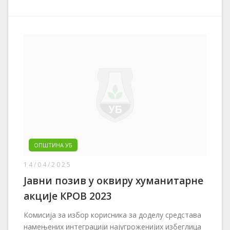
ОПШТИНА УБ
14/04/2025
Јавни позив у оквиру хуманитарне
акције КРОВ 2023
Комисија за избор корисника за доделу средстава
намењених интеграцији најугроженијих избеглица