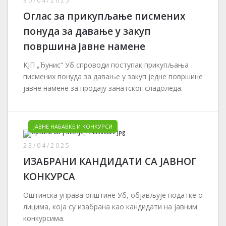
30/04/2025
Оглас за прикупљање писмених
понуда за давање у закуп
површина јавне намене
КЈП „Ђунис“ Уб спроводи поступак прикупљања
писмених понуда за давање у закуп једне површине
јавне намене за продају занатског сладоледа.
ЈАВНЕ НАБАВКЕ И КОНКУРСИ
23/04/2025
ИЗАБРАНИ КАНДИДАТИ СА ЈАВНОГ
КОНКУРСА
Оштинска управа општине Уб, објављује податке о
лицима, која су изабрана као кандидати на јавним
конкурсима.