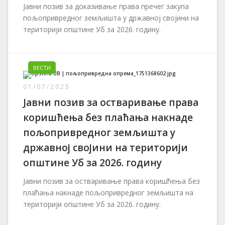
Јавни позив за доказивање права пречег закупа
пољопривредног земљишта у државној својини на
територији општине Уб за 2026. годину.
ВЕСТИ
01/07/2025
Јавни позив за остваривање права
коришћења без плаћања накнаде
пољопривредног земљишта у
државној својини на територији
општине Уб за 2026. годину
Јавни позив за остваривање права коришћења без
плаћања накнаде пољопривредног земљишта на
територији општине Уб за 2026. годину.