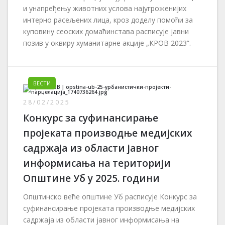
и унапређењу животних услова најугроженијих
интерно расељених лица, кроз доделу помоћи за
куповину сеоских домаћинстава расписује јавни
позив у оквиру хуманитарне акције „КРОВ 2023”.
ВЕСТИ
28/02/2025
Конкурс за суфинансирање
пројеката производње медијских
садржаја из области јавног
информисања на територији
Општине Уб у 2025. години
Општинско веће општине Уб расписује Конкурс за
суфинансирање пројеката производње медијских
садржаја из области јавног информисања на