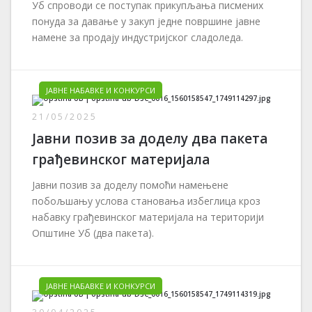
Уб спроводи се поступак прикупљања писмених
понуда за давање у закуп једне површине јавне
намене за продају индустријског сладоледа.
ЈАВНЕ НАБАВКЕ И КОНКУРСИ
21/05/2025
Јавни позив за доделу два пакета
грађевинског материјала
Јавни позив за доделу помоћи намењене
побољшању услова становања избеглица кроз
набавку грађевинског материјала на територији
Општине Уб (два пакета).
ЈАВНЕ НАБАВКЕ И КОНКУРСИ