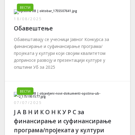
ВЕСТИ
18/08/2025
Обавештење
Обавештавају се учесници Јавног Конкурса за
финансирање и суфинансирање програма/
пројеката у култури који својим квалитетом
доприносе развоју и презентацији културе у
општини Уб за 2025
ВЕСТИ
07/07/2025
Ј А В Н И К О Н К У Р С за
финансирање и суфинансирање
програма/пројеката у култури