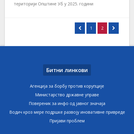
територији Општине Уб у 2025. години
1
2
Битни линкови
Агенција за борбу против корупције
Министарство државне управе
Повереник за инфо од јавног значаја
Водич кроз мере подршке развоју иновативне привреде
Пријави проблем