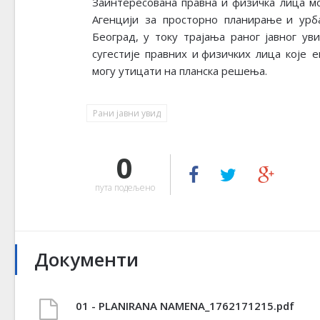
Заинтересована п
равна и физичка лица м
Агенцији за просторно планирање
и урб
Београд, у току трајања
раног јавног ув
сугестије правних
и
физичких лица које е
могу
утицати на
планска
решења.
Рани јавни увид
0
пута подељено
Документи
01 - PLANIRANA NAMENA_1762171215.pdf