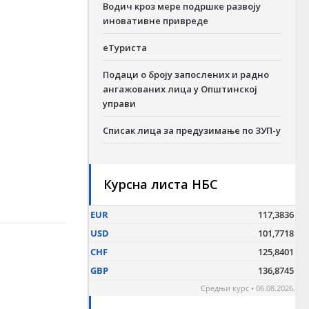
Водич кроз мере подршке развоју
иновативне привреде
еТуриста
Подаци о броју запослених и радно
ангажованих лица у Општинској
управи
Списак лица за предузимање по ЗУП-у
Курсна листа НБС