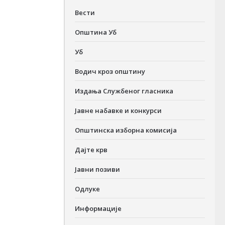
Вести
Општина Уб
Уб
Водич кроз општину
Издања Службеног гласника
Јавне набавке и конкурси
Општинска изборна комисија
Дајте крв
Јавни позиви
Одлуке
Информације