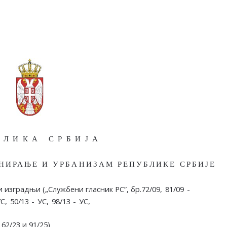
БЛИКА СРБИЈА
НИРАЊЕ И УРБАНИЗАМ РЕПУБЛИКЕ СРБИЈЕ
и
изградњи
(„Службени
гласник
РС”, бр.
72/09,
81/09
-
С,
50/13
-
УС,
98/13
-
УС,
,
62/23
и 91/25
)