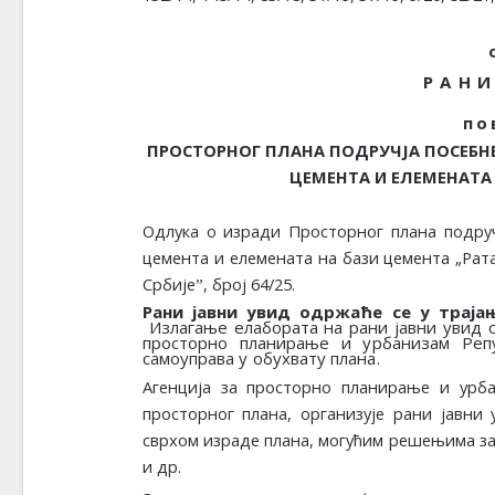
Р
А
Н
И
п
о
ПРОСТОРНОГ ПЛАНА ПОДРУЧЈА ПОСЕБН
ЦЕМЕНТА И ЕЛЕМЕНАТА 
Одлука
о
изради
Просторног
плана
подруч
цемента и елемената на бази цемента „Рата
Србијеˮ, број
64/25
.
Рани јавни увид одржаће се
у траја
Излагање елабората на рани јавни увид
просторно планирање и урбанизам Реп
самоуправа у обухвату плана.
Агенција
за
просторно
планирање
и
урб
просторног плана, организује рани јавни
сврхом
израде
плана,
могућим
решењима
з
и
др.