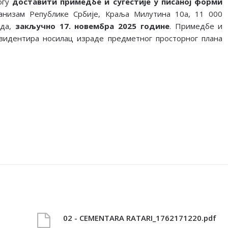
огу
доставити примедбе и сугестије у писаној форми
анизам Републике Србије, Краља Милутина 10а,
11 000
ида,
закључно
17
.
новембра
202
5
године
.
Примедбе и
видентира носилац израде предметног просторног плана
02 - CEMENTARA RATARI_1762171220.pdf