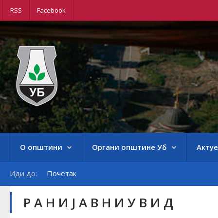
RSS
Facebook
О општини
Органи општине Уб
Акту
Иди до:
Почетак
Р А Н И Ј А В Н И У В И Д