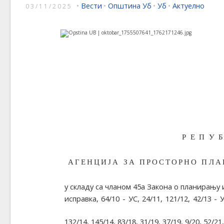
•
Вести
•
Општина Уб
•
Уб
•
Актуелно
03/11/2025
РЕПУ
АГЕНЦИЈА ЗА ПРОСТОРНО ПЛА
у складу са
чланом 45а Закона о планирању 
исправка,
64/10
-
УС,
24/11,
121/12,
42/13
-
У
132/14,
145/14, 83/18, 31/19, 37/19, 9/20, 52/21