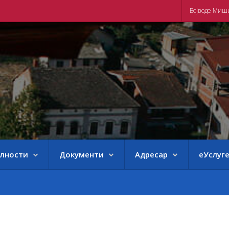
Војводе Миш
елности
Документи
Адресар
еУслуг