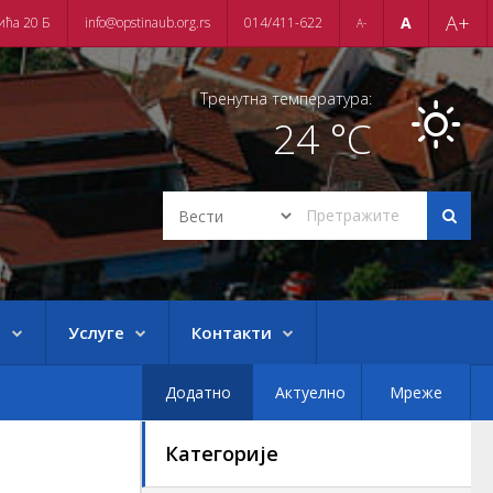
A+
A
ића 20 Б
info@opstinaub.org.rs
014/411-622
A-
Тренутна температура:
24 °C
е
Услуге
Контакти
Додатно
Актуелно
Мреже
Категорије