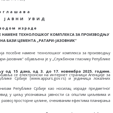
о
г
л
а
ш
а
в
а
Ј
А
В
Н
И
У
В
И
Д
в
о
д
о
м
и
з
р
а
д
е
Е НАМЕНЕ
ТЕХНОЛОШКОГ КОМПЛЕКСА ЗА ПРОИЗВОДЊУ
НА БАЗИ ЦЕМЕНТА „РАТАРИ-ЈАЗОВНИК“
ја посебне намене технолошког комплекса за производњу
ри-Јазовник“
објављена
је
у
„Службеном
гласнику
Републике
њу од 15 дана, од
3.
до
17
.
новембра
202
5
. године.
 обавља се
електронск
и на интернет страници Агенције за
ублике Србије
(
www.appurs.gov.rs
)
и
јединица локалних
анизам
Републике
Србије као носилац израде предметног
 увид у циљу упознавања
јавности
са
општим
циљевима
и
а
развој
просторне
целине,
очекиваним
ефектима
планирања