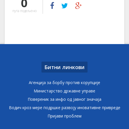
0
пута подељено
Битни линкови
Агенција за борбу против корупције
Министарство државне управе
Повереник за инфо од јавног значаја
Водич кроз мере подршке развоју иновативне привреде
Пријави проблем