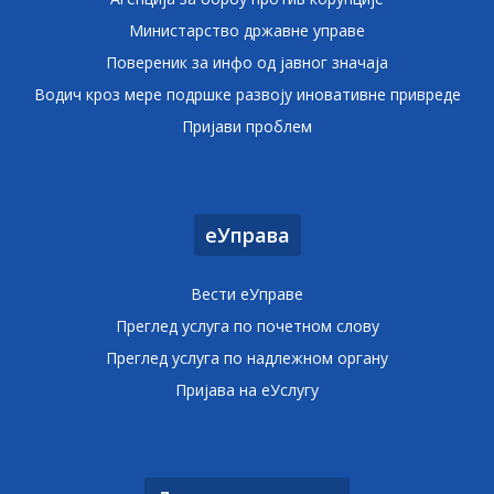
Министарство државне управе
Повереник за инфо од јавног значаја
Водич кроз мере подршке развоју иновативне привреде
Пријави проблем
еУправа
Вести еУправе
Преглед услуга по почетном слову
Преглед услуга по надлежном органу
Пријава на еУслугу