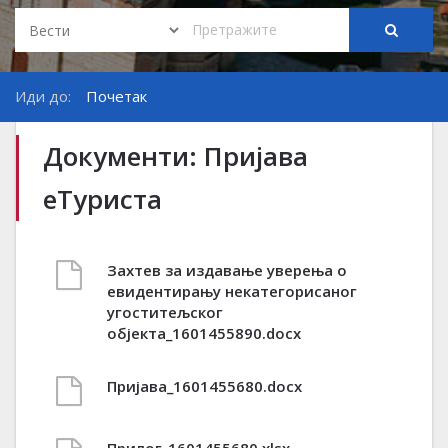
Иди до:
Почетак
Документи: Пријава
еТуриста
Захтев за издавање уверењa о
евидентирању некатегорисаног
угоститељског
објекта_1601455890.docx
Пријава_1601455680.docx