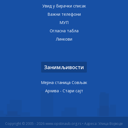
Увид у бирачки списак
Важни телефони
МУП
Огласна табла
Линкови
Занимљивости
Мерна станица Совљак
Архива - Стари сајт
Copyright © 2005 - 2026 www.opstinaub.org.rs • Адреса: Улица Војводе