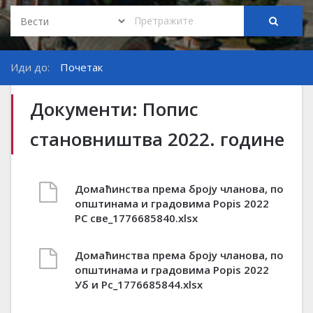
Иди до:
Почетак
Документи: Попис
становништва 2022. године
Домаћинства према броју чланова, по
општинама и градовима Popis 2022
РС све_1776685840.xlsx
Домаћинства према броју чланова, по
општинама и градовима Popis 2022
Уб и Рс_1776685844.xlsx