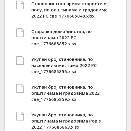
Становништво према старости и
полу, по општинама и градовима
2022 РС све_1776685848.xlsx
Старачка домаћинства, по
општинама 2022 РС
све_1776685852.xlsx
Укупан број становника, по
насељеним местима 2022 РС
све_1776685856.xlsx
Укупан број становника, по
општинама и градовима 2022
све_1776685859.xlsx
Укупан број становника, по
општинама и градовима Popis
2022_1776685863.xlsx