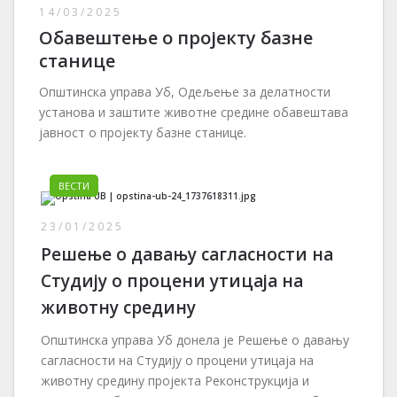
14/03/2025
Обавештење о пројекту базне
станице
Општинска управа Уб, Одељење за делатности
установа и заштите животне средине обавештава
јавност о пројекту базне станице.
ВЕСТИ
23/01/2025
Решење о давању сагласности на
Студију о процени утицаја на
животну средину
Општинска управа Уб донела је Решење о давању
сагласности на Студију о процени утицаја на
животну средину пројекта Pеконструкција и