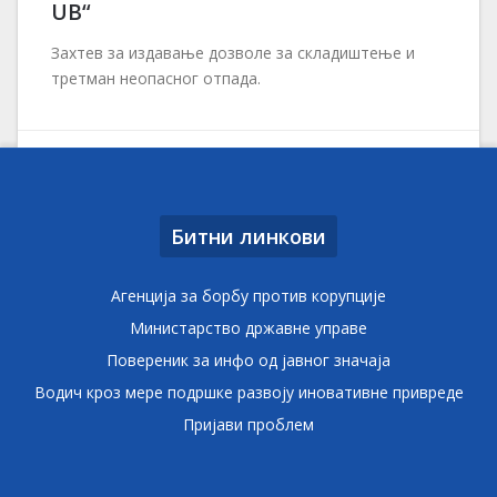
UB“
Захтев за издавање дозволе за складиштење и
третман неопасног отпада.
Битни линкови
Агенција за борбу против корупције
Министарство државне управе
Повереник за инфо од јавног значаја
Водич кроз мере подршке развоју иновативне привреде
Пријави проблем