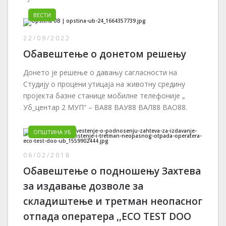
ВЕСТИ
22/09/2022
Обавештење о донетом решењу
Донето је решење о давању сагласности на
Студију о процени утицаја на животну средину
пројекта базне станице мобилне телефоније „
Уб_центар 2 МУП“ – BA88 ВАУ88 ВАЛ88 ВАО88.
ОПШТИНА УБ
06/02/2018
Обавештење о подношењу Захтева
за издавање дозволе за
складиштење и третман неопасног
отпада оператера ,,ЕСО ТЕST DOO