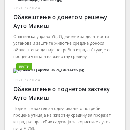
26/02/2024
Обавештење о донетом решењу
Ауто Макиш
Општинска управа Уб, Одељење за делатности
установа и заштите животне средине доноси
обавештење да није потребна израда Студије о
процени утицаја на животну средину.
ВЕСТИ
01/02/2024
Обавештење о поднетом захтеву
Ауто Макиш
Поднет је захтев за одлучивање о потреби
процене утицаја на животну средину за пројекат
изградње пратећих садржаја за кориснике ауто-
пута Е-763.