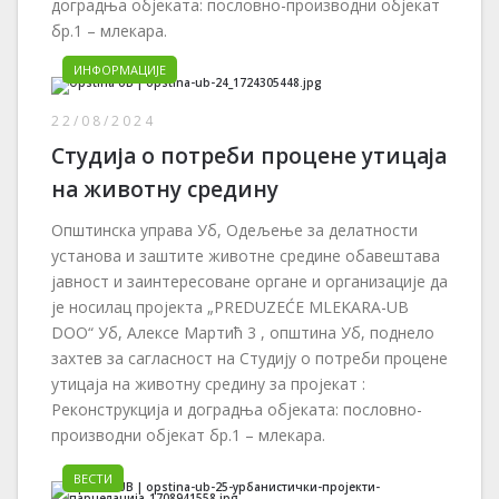
доградња објеката: пословно-производни објекат
бр.1 – млекара.
ИНФОРМАЦИЈЕ
22/08/2024
Студија о потреби процене утицаја
на животну средину
Општинска управа Уб, Одељење за делатности
установа и заштите животне средине обавештава
јавност и заинтересоване органе и организације да
је носилац пројекта „PREDUZEĆE MLEKARA-UB
DOO“ Уб, Алексе Мартић 3 , општина Уб, поднело
захтев за сагласност на Студију о потреби процене
утицаја на животну средину за пројекат :
Pеконструкција и доградња објеката: пословно-
производни објекат бр.1 – млекара.
ВЕСТИ