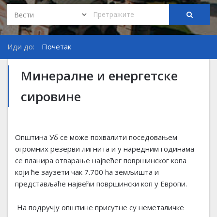
Иди до:
Почетак
Минералне и енергетске
сировине
Општина Уб се може похвалити поседовањем
огромних резерви лигнита и у наредним годинама
се планира отварање највећег површинског копа
који ће заузети чак 7.700 ha земљишта и
представљаће највећи површински коп у Европи.
На подручју општине присутне су неметаличке