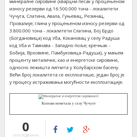
минералне сировине (кварцни песак у процењеном
износу резерви од 16.500.000 тона - локалитети
Чучуга, Слатина, Авала, Гуњевац, Резинац,
Провалије; глина у процењеном износу резерви од
3.800.000 тона - локалитети Слатина, Бој Брдо
(Богдановица) код Уба, Кокановац у селу Радуша
код Уба и Тамнава - Западно поље; кречњак -
Бобија, Врховине, Памбуковица-Радуша), у мањем
проценту металичке, као и енергетске сировине,
односно лежишта лигнита у Колубарском басену.
Већи број локалитета се експлоатише, један број је
у процесу истраживања могућности експлоатације.
Копови неметала у селу Чучуге
0
пута подељено