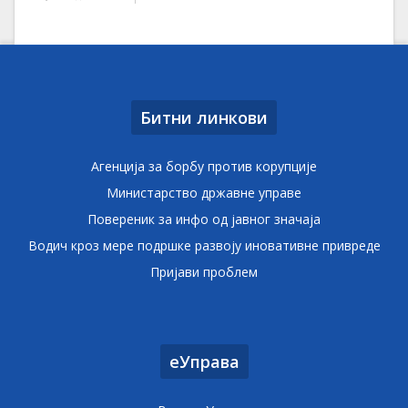
Битни линкови
Агенција за борбу против корупције
Министарство државне управе
Повереник за инфо од јавног значаја
Водич кроз мере подршке развоју иновативне привреде
Пријави проблем
еУправа