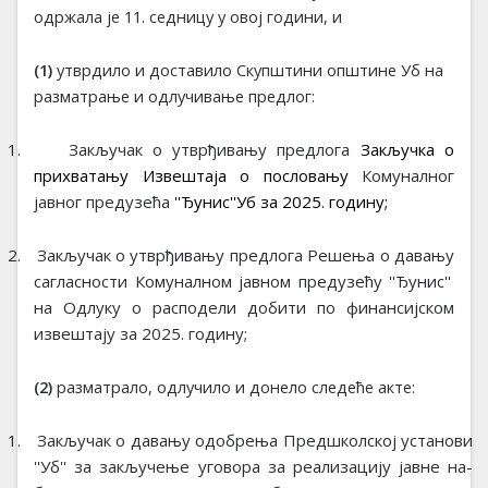
одржала је 11. седницу у овој години, и
(1)
утврдило и доставило Скупштини општине Уб на
разматрање и одлучивање предлог:
1.
За­кљу­чак о утвр­ђи­ва­њу предлога
Закључка о
прихватању Извештаја о пословању
Комуналног
јавног предузећа
''Ђунис''Уб за 2025. годину;
2.
Закључак о утврђивању предлога Решења о да
­ва­њу
са
­гла­сно­сти
Комуналном јав
ном пред
­у­зе­ћу
''Ђунис''
на
Одлук
у
о расподели добити
по финансијском
извештају
за 2025. годину;
(2)
разматрало, одлучило и донело следеће акте:
1.
Закључак о да­ва­њу одо­бре­ња
Предшколској установи
''Уб''
за за­кључе­ње уго­во­ра за ре­а­ли­за­ци­ју јав­не на­