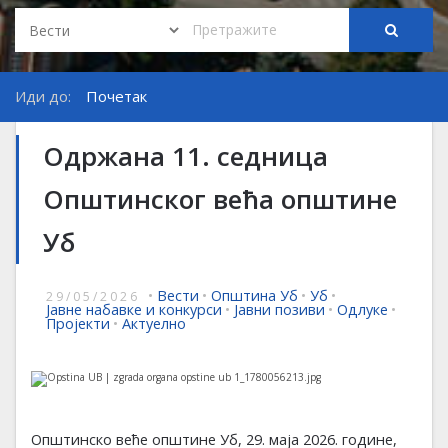
Иди до:
Почетак
Одржана 11. седница
Општинског већа општине
Уб
•
Вести
•
Општина Уб
•
Уб
•
29/05/2026
Јавне набавке и конкурси
•
Јавни позиви
•
Одлуке
•
Пројекти
•
Актуелно
Општинско веће општине Уб, 29. маја 2026. године,