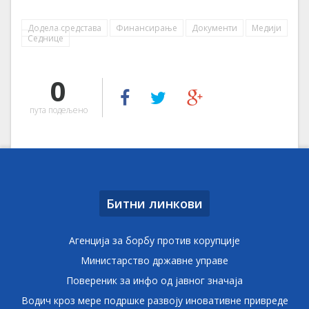
Додела средстава
Финансирање
Документи
Медији
Седнице
0
пута подељено
Битни линкови
Агенција за борбу против корупције
Министарство државне управе
Повереник за инфо од јавног значаја
Водич кроз мере подршке развоју иновативне привреде