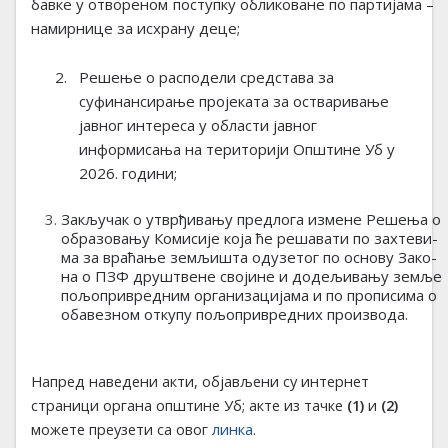
бав­ке
у отвореном поступку обликоване по партијама –
намирнице
за исхрану деце;
2.
Решење
о расподели средстава за
суфинансирање пројеката за остваривање
јавног интереса у области јавног
информисања на територији Општине Уб у
2026. години;
Закључак о утврђивању предлога
из­ме­не Ре­ше­ња о
обра­зо­ва­њу Ко­ми­си­је ко­ја ће ре­ша­ва­ти по зах­те­ви­
ма за вра­ћа­ње зе­мљи­шта од­у­зе­тог по осно­ву За­ко­
на о ПЗФ дру­штве­не сво­ји­не и до­де­љи­ва­њу зе­мље
по­љо­при­вред­ним ор­га­ни­за­ци­ја­ма и по про­пи­си­ма о
оба­ве­зном от­ку­пу по­љо­при­вред­них про­из­во­да
.
Напред наведени акти, објављени су интернет
страници органа општине Уб; акте из тачке
(1)
и
(2)
можете преузети са овог
линка
.