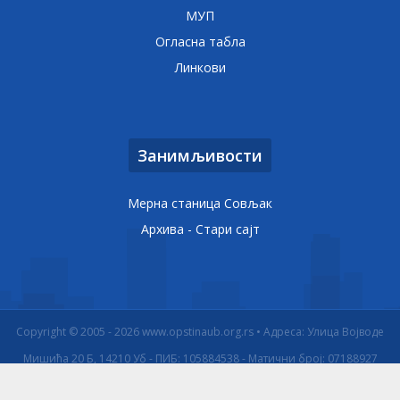
МУП
Огласна табла
Линкови
Занимљивости
Мерна станица Совљак
Архива - Стари сајт
Copyright © 2005 - 2026 www.opstinaub.org.rs • Адреса: Улица Војводе
Мишића 20 Б, 14210 Уб - ПИБ: 105884538 - Матични број: 07188927
Izrada internet prodavnice
ReadyCMS
Powered by:
•