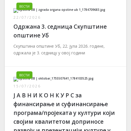
ВЕСТИ
22/07/2026
Одржана 3. седница Скупштине
општине Уб
Скупштина општине Уб, 22. јула 2026. године,
одржала је 3. седницу у овој години
ВЕСТИ
15/07/2026
Ј А В Н И К О Н К У Р С за
финансирање и суфинансирање
програма/пројеката у култури који
својим квалитетом доприносе
развоју и презентацији културе у