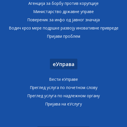
Агенција за борбу против корупције
Министарство државне управе
Повереник за инфо од јавног значаја
Водич кроз мере подршке развоју иновативне привреде
Пријави проблем
еУправа
Вести еУправе
Преглед услуга по почетном слову
Преглед услуга по надлежном органу
Пријава на еУслугу