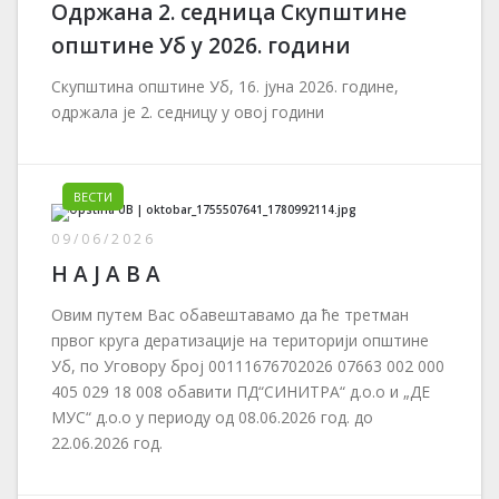
Одржана 2. седница Скупштине
општине Уб у 2026. години
Скупштина општине Уб, 16. јуна 2026. године,
одржала је 2. седницу у овој години
ВЕСТИ
09/06/2026
Н А Ј А В А
Овим путем Вас обавештавамо да ће третман
првог круга дератизације на територији општине
Уб, по Уговору број 00111676702026 07663 002 000
405 029 18 008 обавити ПД“СИНИТРА“ д.о.о и „ДЕ
МУС“ д.о.о у периоду од 08.06.2026 год. до
22.06.2026 год.