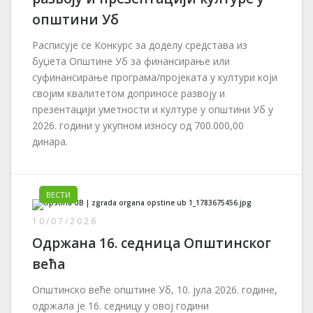
општини Уб
Расписује се Конкурс за доделу средстава из
буџета Општине Уб за финансирање или
суфинансирање програма/пројеката у култури који
својим квалитетом доприносе развоју и
презентацији уметности и културе у општини Уб у
2026. години у укупном износу од 700.000,00
динара.
ВЕСТИ
10/07/2026
Одржана 16. седница Општинског
већа
Општинско веће општине Уб, 10. јула 2026. године,
одржала је 16. седницу у овој години