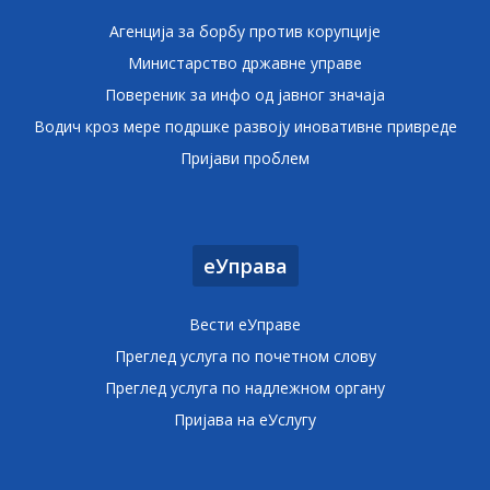
Агенција за борбу против корупције
Министарство државне управе
Повереник за инфо од јавног значаја
Водич кроз мере подршке развоју иновативне привреде
Пријави проблем
еУправа
Вести еУправе
Преглед услуга по почетном слову
Преглед услуга по надлежном органу
Пријава на еУслугу