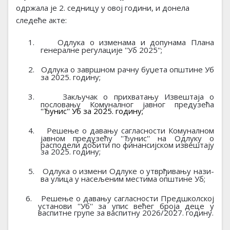
одржала је 2. седницу у овој години, и донела
следеће акте:
1.
О
длука о изменама и допунама Плана
генералне регулације ''Уб 2025'';
2.
Одлука о завршном рачну буџета општине Уб
за 2025. годину
;
3.
Закључак о прихватању Извештаја о
пословању
Комуналног јавног предузећа
''Ђунис'' Уб за 2025. годину;
4.
Решење о да
­ва­њу
са
­гла­сно­сти
Комуналном
јав
ном пред
­у­зе­ћу
''Ђунис'' на
Одлук
у
о
расподели добити
по финансијском извештају
за 2025. годину;
5.
Одлука о измени Одлуке о утврђивању на­зи­
ва ули­ца у на­се­ље­ним ме­стима општине Уб;
6.
Решење
о да­ва­њу са­гла­сно­сти
Предшколској
установи ''Уб'' за упис већег броја деце у
васпитне групе за васпитну 2026/2027. годину.