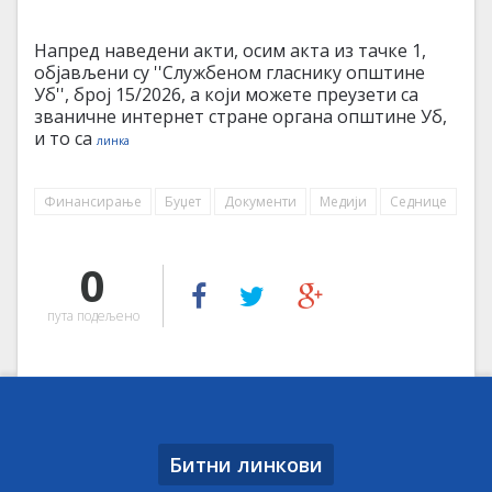
Напред наведени акти, осим акта из тачке 1,
објављени су ''Службеном гласнику општине
Уб'', број 15/2026, а који можете преузети са
званичне интернет стране органа општине Уб,
и то са
линка
Финансирање
Буџет
Документи
Медији
Седнице
0
пута подељено
Битни линкови