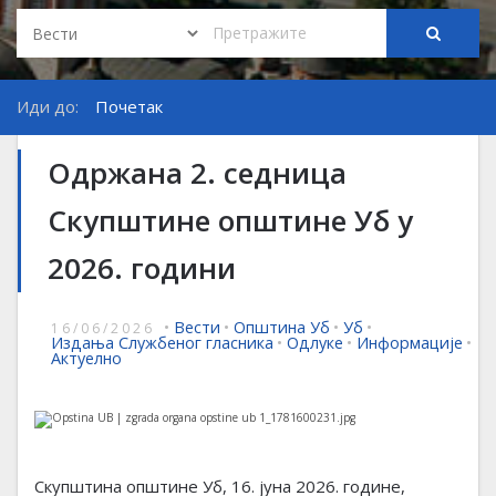
Иди до:
Почетак
Одржана 2. седница
Скупштине општине Уб у
2026. години
•
Вести
•
Општина Уб
•
Уб
•
16/06/2026
Издања Службеног гласника
•
Одлуке
•
Информације
•
Актуелно
Скупштина општине Уб, 16. јуна 2026. године,