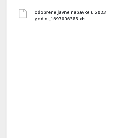
odobrene javne nabavke u 2023
godini_1697006383.xls