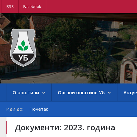
RSS
Facebook
О општини
Органи општине Уб
Акту
Иди до:
Почетак
Документи: 2023. година