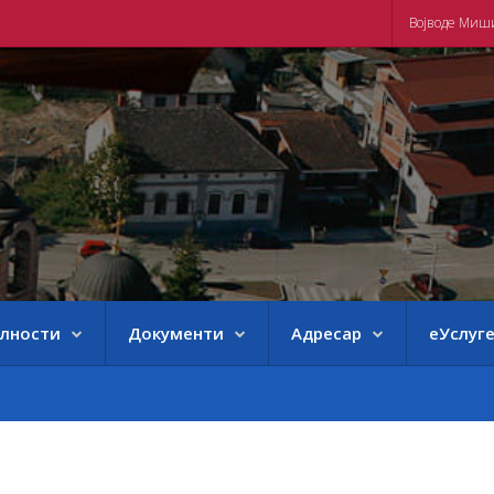
Војводе Миш
елности
Документи
Адресар
еУслуг