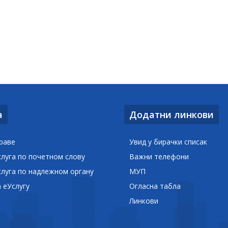
а
Додатни линкови
раве
Увид у бирачки списак
слуга по почетном слову
Важни телефони
слуга по надлежном органу
МУП
а еУслугу
Огласна табла
Линкови