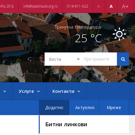
A+
A
ића 20 Б
info@opstinaub.org.rs
014/411-622
A-
Тренутна температура:
25 °C
е
Услуге
Контакти
Додатно
Актуелно
Мреже
Битни линкови