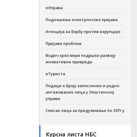
еУправа
Подношење електронских пријава
Агенција за борбу против корупције
Пријави проблем
Водич кроз мере подршке развоју
иновативне привреде
еТуриста
Подаци о броју запослених и радно
ангажованих лица у Општинској
управи
Списак лица за предузимање по ЗУП-у
Курсна листа НБС