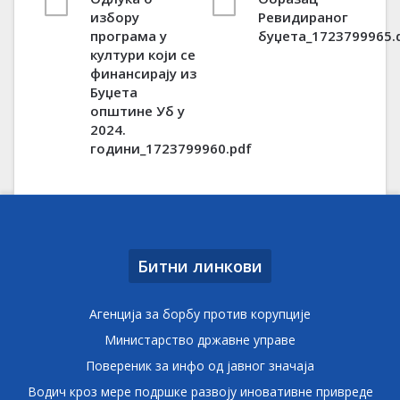
избору
Ревидираног
програма у
буџета_1723799965.
култури који се
финансирају из
Буџета
општине Уб у
2024.
години_1723799960.pdf
Битни линкови
Агенција за борбу против корупције
Министарство државне управе
Повереник за инфо од јавног значаја
Водич кроз мере подршке развоју иновативне привреде