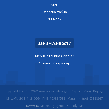
МУП
Огласна табла
Линкови
Занимљивости
Мерна станица Совљак
Архива - Стари сајт
Copyright © 2005 - 2022 www.opstinaub.org.rs • Адреса: Улица Војводе
Мишића 20 Б, 14210 Уб - ПИБ: 105884538 - Матични број: 07188927
Marketing Agencija
ReadyCMS
Powered by:
•