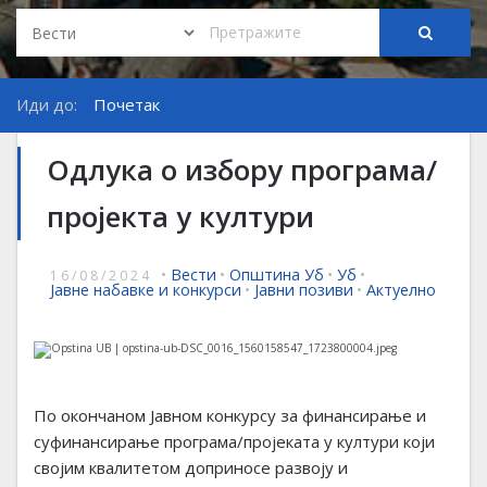
Иди до:
Почетак
Одлука о избору програма/
пројекта у култури
•
Вести
•
Општина Уб
•
Уб
•
16/08/2024
Јавне набавке и конкурси
•
Јавни позиви
•
Актуелно
По окончаном Јавном конкурсу за финансирање и
суфинансирање програма/пројеката у култури који
својим квалитетом доприносе развоју и