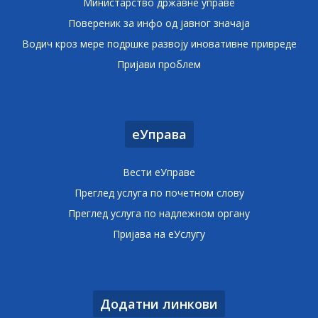
Министарство државне управе
Повереник за инфо од јавног значаја
Водич кроз мере подршке развоју иновативне привреде
Пријави проблем
еУправа
Вести еУправе
Преглед услуга по почетном слову
Преглед услуга по надлежном органу
Пријава на еУслугу
Додатни линкови