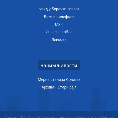
Увид у бирачки списак
Важни телефони
МУП
Огласна табла
Линкови
Занимљивости
Мерна станица Совљак
Архива - Стари сајт
Copyright © 2005 - 2026 www.opstinaub.org.rs • Адреса: Улица Војводе