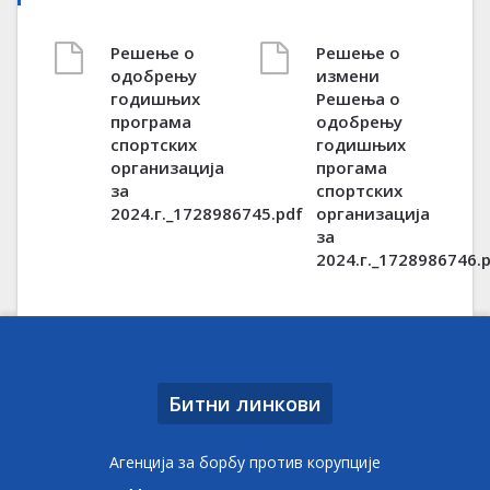
Решење о
Решење о
одобрењу
измени
годишњих
Решења о
програма
одобрењу
спортских
годишњих
организација
прогама
за
спортских
2024.г._1728986745.pdf
организација
за
2024.г._1728986746.
Битни линкови
Агенција за борбу против корупције