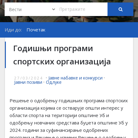
Иди до:
Почетак
Годишњи програми
спортских организација
•
Јавне набавке и конкурси
•
27/03/2024
Јавни позиви
•
Одлуке
Решење о одобрењу годишњих програма спортских
организација којима се остварује општи интерес у
области спорта на територији општине Уб и
одобрењу новчаних средстава буџета општине Уб у
2024. години за суфинансирање одобрених
програма и Решење о измени Решење о одобрењу