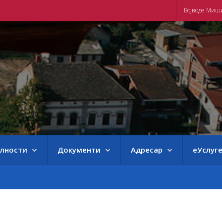
Војводе Миш
елности
Документи
Адресар
еУслуг