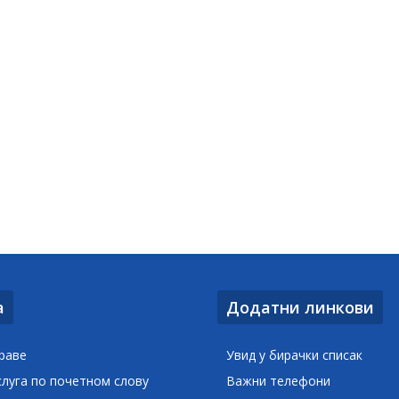
а
Додатни линкови
раве
Увид у бирачки списак
слуга по почетном слову
Важни телефони