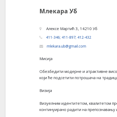
Млекара Уб
Алексе Мартић 3, 14210 Уб
411-346; 411-897; 412-432
mlekara.ub@gmail.com
Мисија
Обезбедити модерне и атрактивне висо
који ће подсетити потрошача на традиц
Визија
Визуелним идентитетом, квалитетом пр
континуирано радити на препознавању 