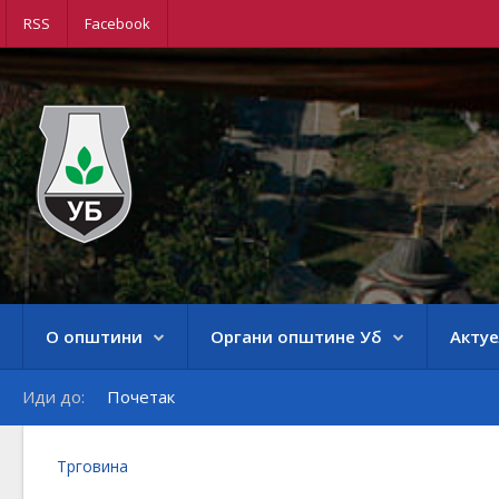
RSS
Facebook
О општини
Органи општине Уб
Акту
Иди до:
Почетак
Трговина