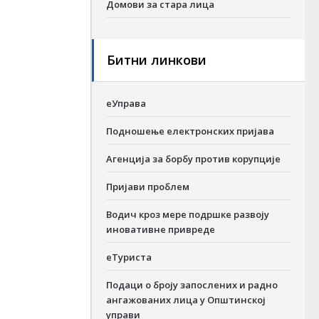
Домови за стара лица
Битни линкови
еУправа
Подношење електронских пријава
Агенција за борбу против корупције
Пријави проблем
Водич кроз мере подршке развоју
иновативне привреде
еТуриста
Подаци о броју запослених и радно
ангажованих лица у Општинској
управи