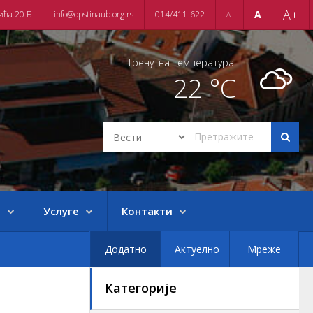
A+
A
ића 20 Б
info@opstinaub.org.rs
014/411-622
A-
Тренутна температура:
22 °C
е
Услуге
Контакти
Додатно
Актуелно
Мреже
Категорије