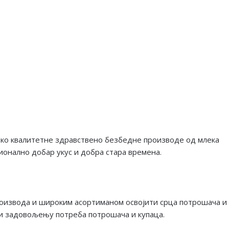
ко квалитетне здравствено безбедне производе од млека
ионално добар укус и добра стара времена.
оизвода и широким асортиманом освојити срца потрошача и
и задовољењу потреба потрошача и купаца.