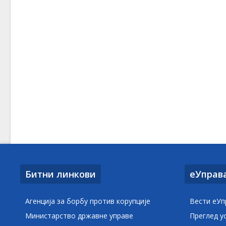
Битни линкови
еУправ
Агенција за борбу против корупције
Вести еУп
Министарство државне управе
Преглед у