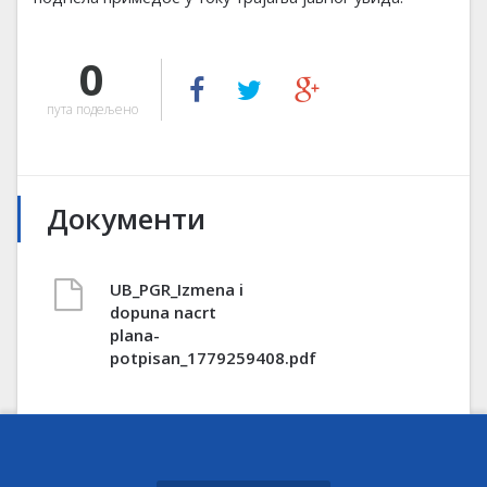
0
пута подељено
Документи
UB_PGR_Izmena i
dopuna nacrt
plana-
potpisan_1779259408.pdf