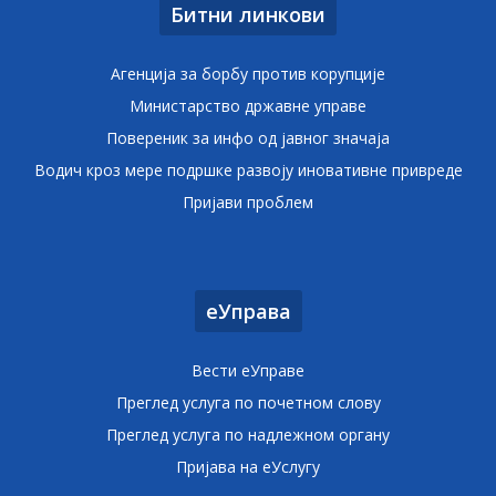
Битни линкови
Агенција за борбу против корупције
Министарство државне управе
Повереник за инфо од јавног значаја
Водич кроз мере подршке развоју иновативне привреде
Пријави проблем
еУправа
Вести еУправе
Преглед услуга по почетном слову
Преглед услуга по надлежном органу
Пријава на еУслугу