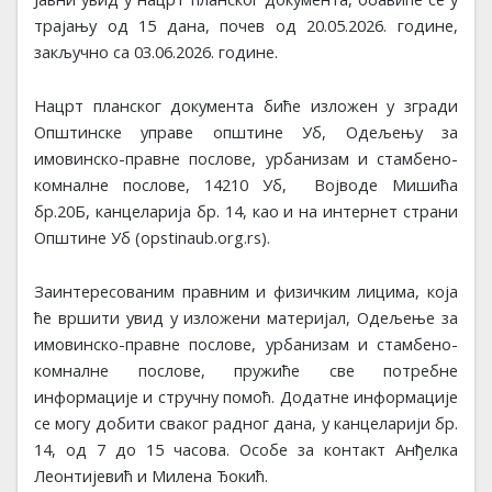
трајању од 15 дана, почев од 20
.
05
.202
6. године,
закључно са 03
.
06
.202
6
.
године.
Нацрт планског документа биће изложен
у згради
Општинске управе
општине
Уб
,
Одељењу
за
имовинско-правне послове, урбанизам и стамбено-
комналне послове
,
14210
Уб
, В
ојводе Мишића
бр.20Б
,
канцеларија бр. 14
,
као и на интернет страни
Општине
Уб
(opstinaub.org.rs).
Заинтересованим правним и физичким лицима, која
ће вршити увид у изложени материјал, Одељење
за
имовинско-правне послове, урбанизам и стамбено-
комналне послове
, пружиће све потребне
информације и стручну помоћ. Додатне информације
се могу добити сваког радног дана,
у канцеларији бр.
14
,
од
7
до
15
часова.
Особ
e
за контакт Анђелка
Леонтијевић и Милена Ђокић.