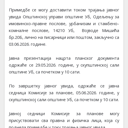
Примедбе се могу доставити током трајања јавног
увида Општинској управи општине
Уб
,
Одељењу
за
имовинско-правне послове, урбанизам и стамбено-
комналне послове
,
14210
Уб
, В
ојводе Мишића
бр.20Б
, лично на писарници или поштом, закључно са
03.06.2026. године.
Јавна презентација
нацрта планског документа
одржаће се 29.05.2026. године, у скупштинској сали
општине Уб,
са почетком у 10 сати.
По завршетку јавног увида, одржаће се јавна
седница Комисије за планове, 05.06.2026. године,
у
скупштинској сали општине Уб, са почетком у 10 сати.
Јавној седници Комисије за планове могу
присуствовати сва правна и физичка лица, која су
поднела примедбе у току трајања јавног увида.