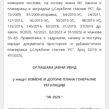
комналне послове
,
на основу члана 60.
Закон
а
о
планирању и изградњи („Службени гласник РС“, бр.
72/2009, 81/2009-исправка, 64/2010-УС, 24/2011,
121/2012, 42/2013-УС, 50/2013-УС, 98/2013-УС,
132/2014, 145/2014, 83/2018, 31/2019, 37/2019 др.
закон, 9/2020, 52/2021, 62/2023 и 91/2025)
и чланова
55.-65. Правилника о садржини, начину и поступку
израде докумената просторног и урбанистичког
планирања
(„Службени гласник РС“, број
32/19 и
47/2025),
ОГЛАШАВА ЈАВНИ УВИД
у
нацрт
ИЗМЕНЕ И ДОПУНЕ
ПЛАН
А
ГЕНЕРАЛНЕ
РЕГУЛАЦИЈЕ
“УБ 2025.”
Јавни увид у нацрт планског документа, обавиће се у