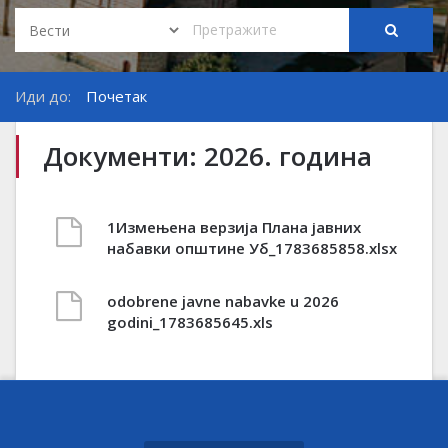
Иди до:
Почетак
Документи: 2026. година
1Измењена верзија Плана јавних
набавки општине Уб_1783685858.xlsx
odobrene javne nabavke u 2026
godini_1783685645.xls