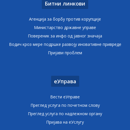
Битни линкови
Агенција за борбу против корупције
Министарство државне управе
Повереник за инфо од јавног значаја
Водич кроз мере подршке развоју иновативне привреде
Пријави проблем
еУправа
Вести еУправе
Преглед услуга по почетном слову
Преглед услуга по надлежном органу
Пријава на еУслугу